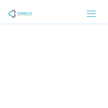
Sparen en
beleggen
Of je nu zekerheid zoekt of je
vermogen wil laten groeien, bij
Consilo helpen we je om
bewuste financiële keuzes te
maken. We zoeken samen de
juiste balans tussen sparen en
beleggen – altijd afgestemd op