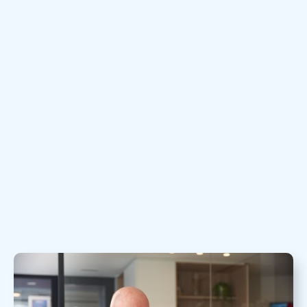
ter plaatse
beter te leren kennen
Eén vast aanspreekpunt