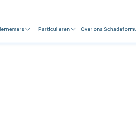
ernemers
Particulieren
Over ons
Schadeformu
Personeel
tiveerde medewerkers zijn goud waard. M
e verzekeringen bied je hen niet alleen zeke
aar toon je ook dat je geeft om hun welzijn. B
onsilo helpen we je om als werkgever sterk 
zaam in je schoenen te staan – met oploss
die werken voor jou én je team.