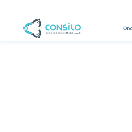
Ond
Gemo
juist
m
C
zorg