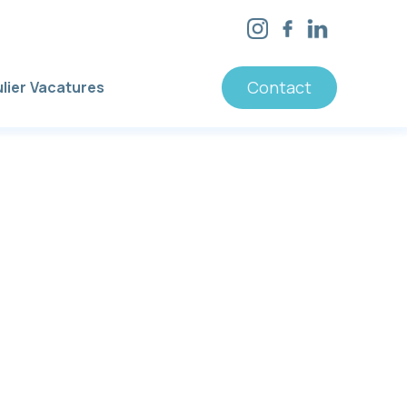
Contact
lier
Vacatures
et de
rheid,
ij
en
ingen