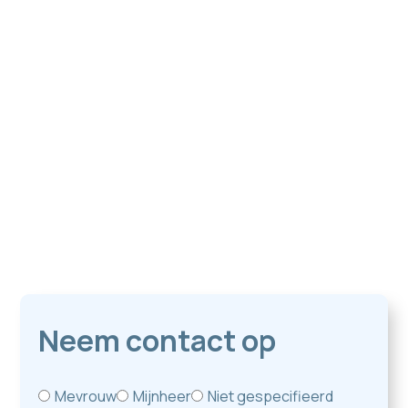
09:00-12:30 en (13:30-17:00 op afspraak)
Donderdag
09:00-12:30 en (13:30-17:00 op afspraak)
Vrijdag
09:00-12:30 en (13:30-17:00 op afspraak)
Zaterdag
Gesloten
Zondag
Gesloten
Neem contact op
Mevrouw
Mijnheer
Niet gespecifieerd