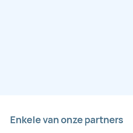
Heeft u nog vragen?
+32 3 644 64 65
merksem@consilo.be
Enkele van onze partners